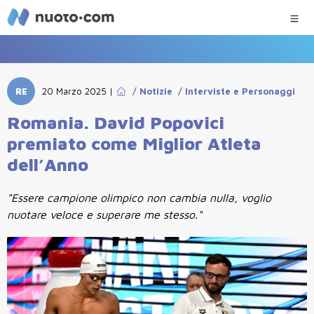
RE
20 Marzo 2025
|
/
Notizie
/
Interviste e Personaggi
Romania. David Popovici
premiato come Miglior Atleta
dell’Anno
"Essere campione olimpico non cambia nulla, voglio
nuotare veloce e superare me stesso."