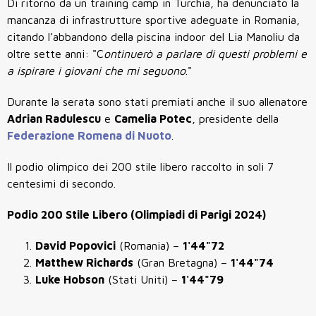
Di ritorno da un training camp in Turchia, ha denunciato la
mancanza di infrastrutture sportive adeguate in Romania,
citando l’abbandono della piscina indoor del Lia Manoliu da
oltre sette anni: "C
ontinuerò a parlare di questi problemi e
a ispirare i giovani che mi seguono
."
Durante la serata sono stati premiati anche il suo allenatore
Adrian Radulescu
e
Camelia Potec
, presidente della
Federazione Romena di Nuoto
.
Il podio olimpico dei 200 stile libero raccolto in soli 7
centesimi di secondo.
Podio 200 Stile Libero (Olimpiadi di Parigi 2024)
David Popovici
(Romania) –
1'44"72
Matthew Richards
(Gran Bretagna) –
1'44"74
Luke Hobson
(Stati Uniti) –
1'44"79