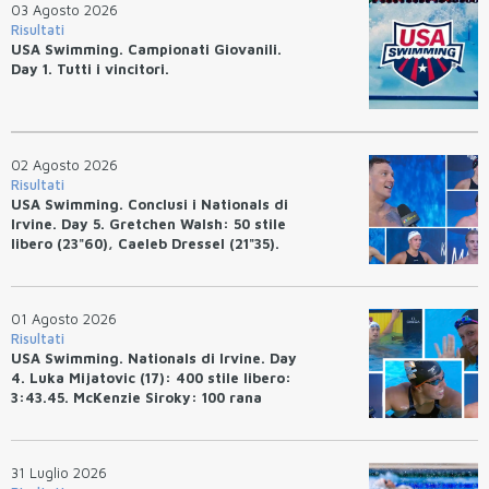
03 Agosto 2026
Risultati
USA Swimming. Campionati Giovanili.
Day 1. Tutti i vincitori.
02 Agosto 2026
Risultati
USA Swimming. Conclusi i Nationals di
Irvine. Day 5. Gretchen Walsh: 50 stile
libero (23"60), Caeleb Dressel (21"35).
Ryan Erisman: 800 stile libero (7'43"53)
01 Agosto 2026
Risultati
USA Swimming. Nationals di Irvine. Day
4. Luka Mijatovic (17): 400 stile libero:
3:43.45. McKenzie Siroky: 100 rana
(1:05.64), Bottazzo 1:07.19. Alexei
Avakov: 100 rana (58.87).
31 Luglio 2026