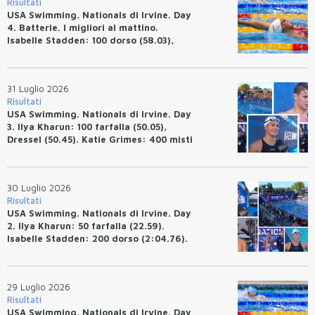
Risultati
USA Swimming. Nationals di Irvine. Day
4. Batterie. I migliori al mattino.
Isabelle Stadden: 100 dorso (58.03),
Anita Bottazzo in finale con il quarto
tempo.
31 Luglio 2026
Risultati
USA Swimming. Nationals di Irvine. Day
3. Ilya Kharun: 100 farfalla (50.05),
Dressel (50.45). Katie Grimes: 400 misti
(4:33.26), Ryan Erisman (4:09.57). Anita
Bottazzo terza nei 50 rana (30.51)
30 Luglio 2026
Risultati
USA Swimming. Nationals di Irvine. Day
2. Ilya Kharun: 50 farfalla (22.59).
Isabelle Stadden: 200 dorso (2:04.76).
Josh Bey: 200 rana (2:07.58)
29 Luglio 2026
Risultati
USA Swimming. Nationals di Irvine. Day