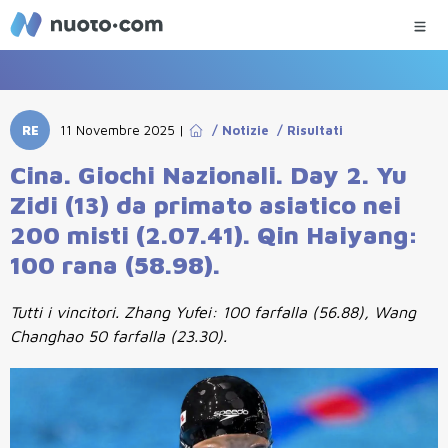
RE
11 Novembre 2025
|
/
Notizie
/
Risultati
Cina. Giochi Nazionali. Day 2. Yu
Zidi (13) da primato asiatico nei
200 misti (2.07.41). Qin Haiyang:
100 rana (58.98).
Tutti i vincitori. Zhang Yufei: 100 farfalla (56.88), Wang
Changhao 50 farfalla (23.30).