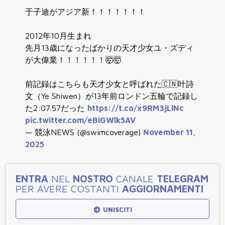
于子迪がアジア新！！！！！！！
2012年10月生まれ
先月13歳になったばかりの天才少女ユ・ズディ
が大偉業！！！！！！🤯🤯
前記録はこちらも天才少女と呼ばれた🇨🇳叶詩
文（Ye Shiwen）が13年前ロンドン五輪で記録し
た2:07.57だった
https://t.co/x9RM3jLlNc
pic.twitter.com/eBiGWlk5AV
— 競泳NEWS (@swimcoverage)
November 11,
2025
ENTRA
NEL
NOSTRO
CANALE
TELEGRAM
PER AVERE COSTANTI
AGGIORNAMENTI
UNISCITI