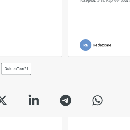
Assegnati a St. Raphael quatt
RE
Redazione
GoldenTour21