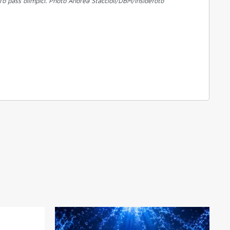
ro pass olimpici. Photo Andrea Staccioli/DBM/Insidefoto