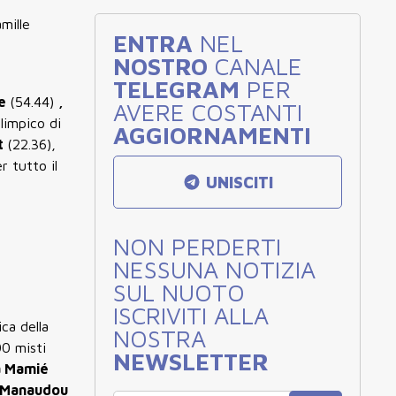
mille
ENTRA
NEL
NOSTRO
CANALE
TELEGRAM
PER
me
(54.44)
,
AVERE COSTANTI
limpico di
AGGIORNAMENTI
t
(22.36),
r tutto il
UNISCITI
NON PERDERTI
NESSUNA NOTIZIA
SUL NUOTO
ISCRIVITI ALLA
ica della
NOSTRA
00 misti
NEWSLETTER
a Mamié
 Manaudou