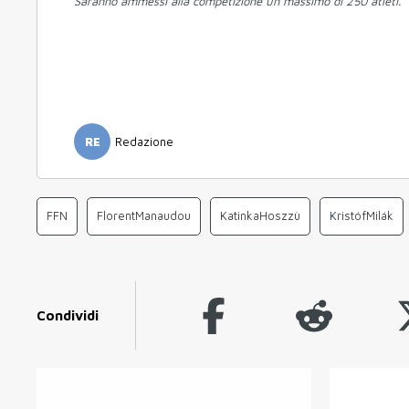
Saranno ammessi alla competizione un massimo di 250 atleti.
RE
Redazione
FFN
FlorentManaudou
KatinkaHoszzù
KristófMilák
Condividi