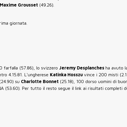
Maxime Grousset
(49.26).
prima giornata.
0 farfalla (57.86), lo svizzero
Jeremy Desplanches
ha avuto l
ntro 4.15.81. L'ungherese
Katinka Hosszu
vince i 200 misti (2.1
(24.90) su
Charlotte Bonnet
(25.18), 100 dorso uomini di buon
 (53.60). Per tutto il resto segue il link ai risultati completi d