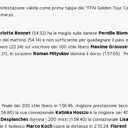
 manifestazione valida come prima tappa del "FFN Golden Tour Ca
 marzo.
rlotte Bonnet
(54.32) ha la meglio sulla danese
Pernille Blu
 del mattino (54.14) e non sufficiente per guadagnare il pass o
libero (22.34) sul vincitore dei 100 stile libero
Maxime Grousse
2.21), lo svizzero
Roman Mityukov
domina il dorso (1.57.65). Pe
 finale dei 200 stile libero in 1.56.96, migliore prestazione tecn
1.56.80) la sua connazionale
Katinka Hosszu
è la migliore nei 4
 Desplanches
domina i 200 misti (1.58.40) la connazionale
Lis
le il tedesco
Marco Koch
copre la distanza in 2.10.24.
Florent