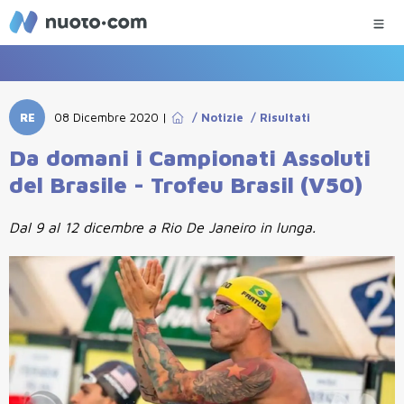
RE
08 Dicembre 2020
|
/
Notizie
/
Risultati
Da domani i Campionati Assoluti
del Brasile - Trofeu Brasil (V50)
Dal 9 al 12 dicembre a Rio De Janeiro in lunga.