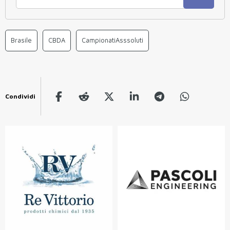
Brasile
CBDA
CampionatiAsssoluti
Condividi