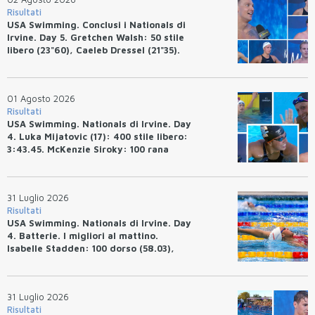
Risultati
USA Swimming. Conclusi i Nationals di
Irvine. Day 5. Gretchen Walsh: 50 stile
libero (23"60), Caeleb Dressel (21"35).
Ryan Erisman: 800 stile libero (7'43"53)
01 Agosto 2026
Risultati
USA Swimming. Nationals di Irvine. Day
4. Luka Mijatovic (17): 400 stile libero:
3:43.45. McKenzie Siroky: 100 rana
(1:05.64), Bottazzo 1:07.19. Alexei
Avakov: 100 rana (58.87).
31 Luglio 2026
Risultati
USA Swimming. Nationals di Irvine. Day
4. Batterie. I migliori al mattino.
Isabelle Stadden: 100 dorso (58.03),
Anita Bottazzo in finale con il quarto
tempo.
31 Luglio 2026
Risultati