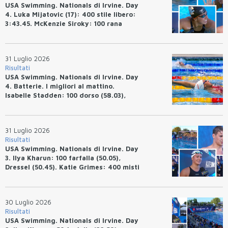
USA Swimming. Nationals di Irvine. Day
4. Luka Mijatovic (17): 400 stile libero:
3:43.45. McKenzie Siroky: 100 rana
(1:05.64), Bottazzo 1:07.19. Alexei
Avakov: 100 rana (58.87).
31 Luglio 2026
Risultati
USA Swimming. Nationals di Irvine. Day
4. Batterie. I migliori al mattino.
Isabelle Stadden: 100 dorso (58.03),
Anita Bottazzo in finale con il quarto
tempo.
31 Luglio 2026
Risultati
USA Swimming. Nationals di Irvine. Day
3. Ilya Kharun: 100 farfalla (50.05),
Dressel (50.45). Katie Grimes: 400 misti
(4:33.26), Ryan Erisman (4:09.57). Anita
Bottazzo terza nei 50 rana (30.51)
30 Luglio 2026
Risultati
USA Swimming. Nationals di Irvine. Day