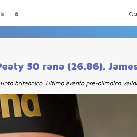
C
aty 50 rana (26.86). James 
uoto britannico. Ultimo evento pre-olimpico valido