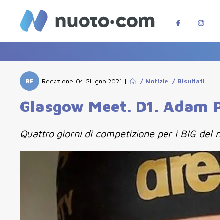
RE
Redazione
04 Giugno 2021
|
/
Notizie
/
Risultati
Glasgow Meet. D1. Adam Pe
Quattro giorni di competizione per i BIG del n