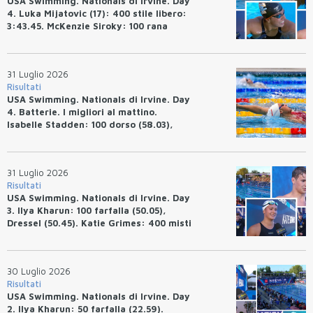
USA Swimming. Nationals di Irvine. Day
4. Luka Mijatovic (17): 400 stile libero:
3:43.45. McKenzie Siroky: 100 rana
(1:05.64), Bottazzo 1:07.19. Alexei
Avakov: 100 rana (58.87).
31 Luglio 2026
Risultati
USA Swimming. Nationals di Irvine. Day
4. Batterie. I migliori al mattino.
Isabelle Stadden: 100 dorso (58.03),
Anita Bottazzo in finale con il quarto
tempo.
31 Luglio 2026
Risultati
USA Swimming. Nationals di Irvine. Day
3. Ilya Kharun: 100 farfalla (50.05),
Dressel (50.45). Katie Grimes: 400 misti
(4:33.26), Ryan Erisman (4:09.57). Anita
Bottazzo terza nei 50 rana (30.51)
30 Luglio 2026
Risultati
USA Swimming. Nationals di Irvine. Day
2. Ilya Kharun: 50 farfalla (22.59).