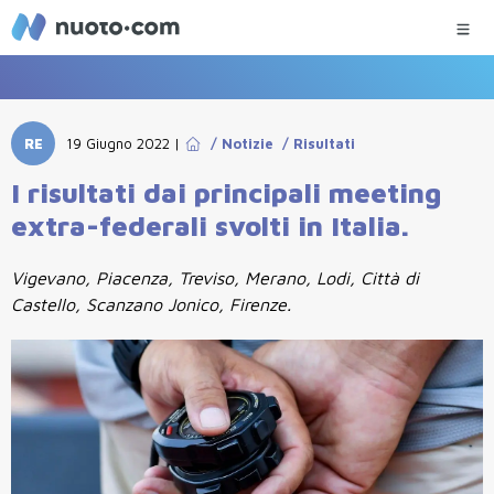
RE
19 Giugno 2022
|
/
Notizie
/
Risultati
I risultati dai principali meeting
extra-federali svolti in Italia.
Vigevano, Piacenza, Treviso, Merano, Lodi, Città di
Castello, Scanzano Jonico, Firenze.