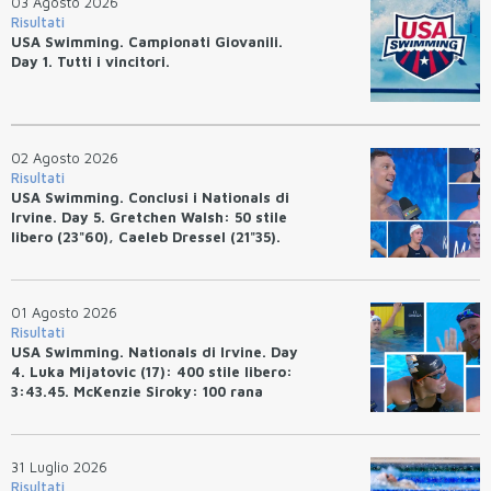
03 Agosto 2026
Risultati
USA Swimming. Campionati Giovanili.
Day 1. Tutti i vincitori.
02 Agosto 2026
Risultati
USA Swimming. Conclusi i Nationals di
Irvine. Day 5. Gretchen Walsh: 50 stile
libero (23"60), Caeleb Dressel (21"35).
Ryan Erisman: 800 stile libero (7'43"53)
01 Agosto 2026
Risultati
USA Swimming. Nationals di Irvine. Day
4. Luka Mijatovic (17): 400 stile libero:
3:43.45. McKenzie Siroky: 100 rana
(1:05.64), Bottazzo 1:07.19. Alexei
Avakov: 100 rana (58.87).
31 Luglio 2026
Risultati