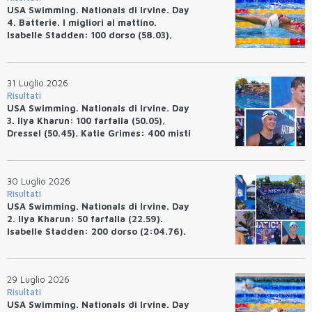
USA Swimming. Nationals di Irvine. Day
4. Batterie. I migliori al mattino.
Isabelle Stadden: 100 dorso (58.03),
Anita Bottazzo in finale con il quarto
tempo.
31 Luglio 2026
Risultati
USA Swimming. Nationals di Irvine. Day
3. Ilya Kharun: 100 farfalla (50.05),
Dressel (50.45). Katie Grimes: 400 misti
(4:33.26), Ryan Erisman (4:09.57). Anita
Bottazzo terza nei 50 rana (30.51)
30 Luglio 2026
Risultati
USA Swimming. Nationals di Irvine. Day
2. Ilya Kharun: 50 farfalla (22.59).
Isabelle Stadden: 200 dorso (2:04.76).
Josh Bey: 200 rana (2:07.58)
29 Luglio 2026
Risultati
USA Swimming. Nationals di Irvine. Day