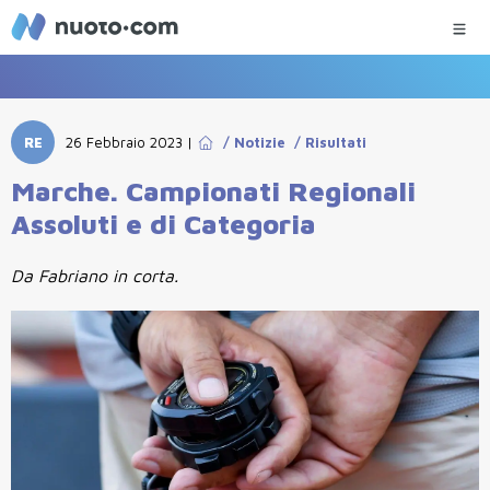
RE
26 Febbraio 2023
|
/
Notizie
/
Risultati
Marche. Campionati Regionali
Assoluti e di Categoria
Da Fabriano in corta.