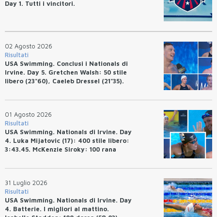
Day 1. Tutti i vincitori.
02 Agosto 2026
Risultati
USA Swimming. Conclusi i Nationals di
Irvine. Day 5. Gretchen Walsh: 50 stile
libero (23"60), Caeleb Dressel (21"35).
Ryan Erisman: 800 stile libero (7'43"53)
01 Agosto 2026
Risultati
USA Swimming. Nationals di Irvine. Day
4. Luka Mijatovic (17): 400 stile libero:
3:43.45. McKenzie Siroky: 100 rana
(1:05.64), Bottazzo 1:07.19. Alexei
Avakov: 100 rana (58.87).
31 Luglio 2026
Risultati
USA Swimming. Nationals di Irvine. Day
4. Batterie. I migliori al mattino.