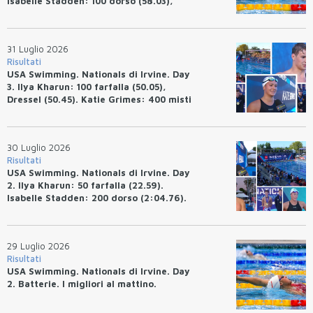
Isabelle Stadden: 100 dorso (58.03),
Anita Bottazzo in finale con il quarto
tempo.
31 Luglio 2026
Risultati
USA Swimming. Nationals di Irvine. Day
3. Ilya Kharun: 100 farfalla (50.05),
Dressel (50.45). Katie Grimes: 400 misti
(4:33.26), Ryan Erisman (4:09.57). Anita
Bottazzo terza nei 50 rana (30.51)
30 Luglio 2026
Risultati
USA Swimming. Nationals di Irvine. Day
2. Ilya Kharun: 50 farfalla (22.59).
Isabelle Stadden: 200 dorso (2:04.76).
Josh Bey: 200 rana (2:07.58)
29 Luglio 2026
Risultati
USA Swimming. Nationals di Irvine. Day
2. Batterie. I migliori al mattino.