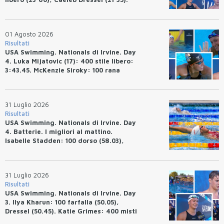
Ryan Erisman: 800 stile libero (7'43"53)
01 Agosto 2026
Risultati
USA Swimming. Nationals di Irvine. Day
4. Luka Mijatovic (17): 400 stile libero:
3:43.45. McKenzie Siroky: 100 rana
(1:05.64), Bottazzo 1:07.19. Alexei
Avakov: 100 rana (58.87).
31 Luglio 2026
Risultati
USA Swimming. Nationals di Irvine. Day
4. Batterie. I migliori al mattino.
Isabelle Stadden: 100 dorso (58.03),
Anita Bottazzo in finale con il quarto
tempo.
31 Luglio 2026
Risultati
USA Swimming. Nationals di Irvine. Day
3. Ilya Kharun: 100 farfalla (50.05),
Dressel (50.45). Katie Grimes: 400 misti
(4:33.26), Ryan Erisman (4:09.57). Anita