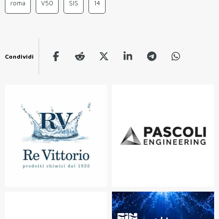
roma
V50
SIS
14
Condividi