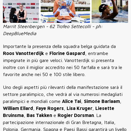
Marrit Steenbergen - 62 Trofeo Settecolli - ph:
DeepBlueMedia
Importante la presenza della squadra belga guidata da
Roos Vanotterdijk
e
Florine Gaspard
, entrambe
impegnate in più gare veloci. Vanotterdijk si presenta
inoltre con il miglior accredito nei 50 farfalla e sarà tra le
favorite anche nei 50 e 100 stile libero.
Uno degli aspetti più rilevanti della manifestazione sarà il
settore paralimpico, che vedrà al via numerosi medagliati
paralimpici e mondiali come
Alice Tai
,
Simone Barlaam
,
William Ellard
,
Faye Rogers
,
Lisa Kruger
,
Liesette
Bruinsma
,
Bas Takken
e
Rogier Dorsman
. La
partecipazione internazionale di Gran Bretagna, Italia,
Polonia, Germania, Spagna e Paesi Bassi garantirà un livello