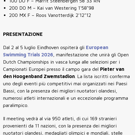
100 DO F – Marrit Steenbergen 58"33 RN
200 DO M – Kai van Westering 1'58"98
200 MX F – Roos Vanotterdijk 2'12"12
PRESENTAZIONE
Dal 2 al 5 luglio Eindhoven ospiterà gli
European
Swimming Trials 2026
, manifestazione che unirà gli Open
Dutch Championships in vasca lunga alle selezioni per i
Campionati Europei presso il campo gara del
Pieter van
den Hoogenband Zwemstadion
. La lista iscritti conferma
uno degli eventi più competitivi mai organizzati nei Paesi
Bassi, con la presenza dei migliori nuotatori olandesi,
numerosi atleti internazionali e un eccezionale programma
paralimpico.
Il meeting vedrà al via 950 atleti, di cui 169 stranieri
provenienti da 11 nazioni, con la presenza dei migliori
nuotatori olandesi, medagliati olimpici e mondiali, stelle