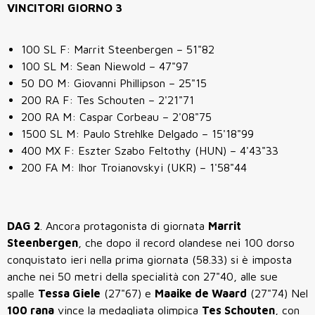
VINCITORI GIORNO 3
100 SL F: Marrit Steenbergen – 51"82
100 SL M: Sean Niewold – 47"97
50 DO M: Giovanni Phillipson – 25"15
200 RA F: Tes Schouten – 2'21"71
200 RA M: Caspar Corbeau – 2'08"75
1500 SL M: Paulo Strehlke Delgado – 15'18"99
400 MX F: Eszter Szabo Feltothy (HUN) – 4'43"33
200 FA M: Ihor Troianovskyi (UKR) – 1'58"44
DAG 2
. Ancora protagonista di giornata
Marrit
Steenbergen
, che dopo il record olandese nei 100 dorso
conquistato ieri nella prima giornata (58.33) si è imposta
anche nei 50 metri della specialità con 27"40, alle sue
spalle
Tessa Giele
(27"67) e
Maaike de Waard
(27"74) Nel
100 rana
vince la medagliata olimpica
Tes Schouten
, con