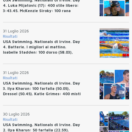
4. Luka Mijatovic (17): 400 stile libero:
3:43.45. McKenzie Siroky: 100 rana
(1:05.64), Bottazzo 1:07.19. Alexei
Avakov: 100 rana (58.87).
31 Luglio 2026
Risultati
USA Swimming. Nationals di Irvine. Day
4. Batterie. I migliori al mattino.
Isabelle Stadden: 100 dorso (58.03),
Anita Bottazzo in finale con il quarto
tempo.
31 Luglio 2026
Risultati
USA Swimming. Nationals di Irvine. Day
3. Ilya Kharun: 100 farfalla (50.05),
Dressel (50.45). Katie Grimes: 400 misti
(4:33.26), Ryan Erisman (4:09.57). Anita
Bottazzo terza nei 50 rana (30.51)
30 Luglio 2026
Risultati
USA Swimming. Nationals di Irvine. Day
2. Ilya Kharun: 50 farfalla (22.59).