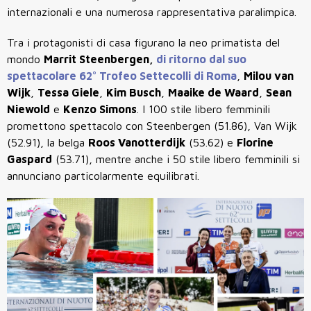
internazionali e una numerosa rappresentativa paralimpica.
Tra i protagonisti di casa figurano la neo primatista del
mondo
Marrit Steenbergen,
di ritorno dal suo
spettacolare 62° Trofeo Settecolli di Roma
,
Milou van
Wijk
,
Tessa Giele
,
Kim Busch
,
Maaike de Waard
,
Sean
Niewold
e
Kenzo Simons
. I 100 stile libero femminili
promettono spettacolo con Steenbergen (51.86), Van Wijk
(52.91), la belga
Roos Vanotterdijk
(53.62) e
Florine
Gaspard
(53.71), mentre anche i 50 stile libero femminili si
annunciano particolarmente equilibrati.