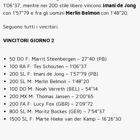
1'06"37, mentre nei 200 stile libero vincono
Imani de Jong
con 1'57"79 e fra gli uomini
Merlin Belmon
con 1'48"20.
Seguono tutti i vincitori.
VINCITORI GIORNO 2
50 DO F: Marrit Steenbergen – 27"40 (PB)
100 RA F: Tes Schouten – 1'06"37
200 SL F: Imani de Jong – 1'57"79 (PB)
200 SL M: Merlin Belmon – 1'48"20
100 DO M: Noah Verreth (BEL) – 54"14
200 MX M: Thomas Jansen – 2'00"65
200 FA F: Lucy Fox (GBR) – 2'09"72
800 SL M: Moritz Bockes (GER) – 7'54"37
1500 SL F: Marte Hieke van der Kamp – 16'26"30