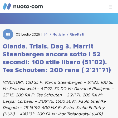
RE
05 Luglio 2026
|
/
Notizie
/
Risultati
Olanda. Trials. Dag 3. Marrit
Steenbergen ancora sotto i 52
secondi: 100 stile libero (51"82).
Tes Schouten: 200 rana ( 2'21"71)
VINCITORI: 100 SL F: Marrit Steenbergen – 51"82. 100 SL
M: Sean Niewold – 47"97. 50 DO M: Giovanni Phillipson –
25"15. 200 RA F: Tes Schouten – 2'21"71. 200 RA M:
Caspar Corbeau – 2'08"75. 1500 SL M: Paulo Strehlke
Delgado – 15'18"99. 400 MX F: Eszter Szabo Feltothy
(HUN) – 4'43"33. 200 FA M: Ihor Troianovskyi (UKR) –