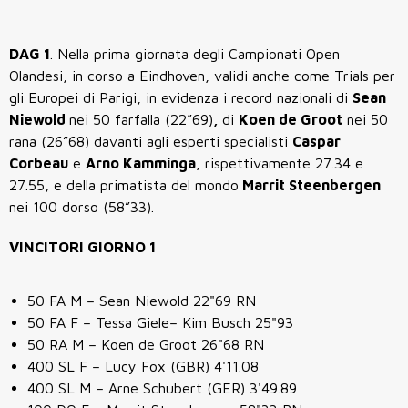
DAG 1
. Nella prima giornata degli Campionati Open
Olandesi, in corso a Eindhoven, validi anche come Trials per
gli Europei di Parigi, in evidenza i record nazionali di
Sean
Niewold
nei 50 farfalla (22”69)
,
di
Koen de Groot
nei 50
rana (26”68) davanti agli esperti specialisti
Caspar
Corbeau
e
Arno Kamminga
, rispettivamente 27.34 e
27.55, e della primatista del mondo
Marrit Steenbergen
nei 100 dorso (58”33).
VINCITORI GIORNO 1
50 FA M – Sean Niewold 22"69 RN
50 FA F – Tessa Giele– Kim Busch 25"93
50 RA M – Koen de Groot 26"68 RN
400 SL F – Lucy Fox (GBR) 4'11.08
400 SL M – Arne Schubert (GER) 3'49.89