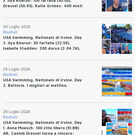
3. Ilya Kharun: 100 farfalla (50.05),
Dressel (50.45). Katie Grimes: 400 misti
(4:33.26), Ryan Erisman (4:09.57). Anita
Bottazzo terza nei 50 rana (30.51)
30 Luglio 2026
Risultati
USA Swimming. Nationals di Irvine. Day
2. Ilya Kharun: 50 farfalla (22.59).
Isabelle Stadden: 200 dorso (2:04.76).
Josh Bey: 200 rana (2:07.58)
29 Luglio 2026
Risultati
USA Swimming. Nationals di Irvine. Day
2. Batterie. I migliori al mattino.
29 Luglio 2026
Risultati
USA Swimming. Nationals di Irvine. Day
1. Anna Moesch: 100 stile libero (51.88)
AR, Caeleb Dressel torna a vincere: