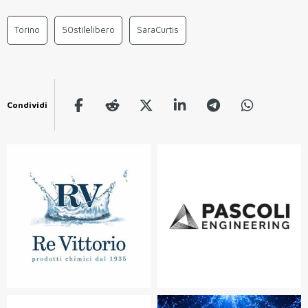
Torino
50stilelibero
SaraCurtis
Condividi