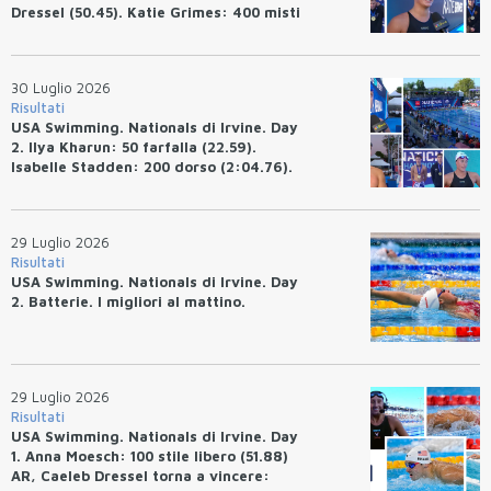
Dressel (50.45). Katie Grimes: 400 misti
(4:33.26), Ryan Erisman (4:09.57). Anita
Bottazzo terza nei 50 rana (30.51)
30 Luglio 2026
Risultati
USA Swimming. Nationals di Irvine. Day
2. Ilya Kharun: 50 farfalla (22.59).
Isabelle Stadden: 200 dorso (2:04.76).
Josh Bey: 200 rana (2:07.58)
29 Luglio 2026
Risultati
USA Swimming. Nationals di Irvine. Day
2. Batterie. I migliori al mattino.
29 Luglio 2026
Risultati
USA Swimming. Nationals di Irvine. Day
1. Anna Moesch: 100 stile libero (51.88)
AR, Caeleb Dressel torna a vincere: