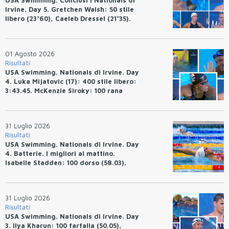
USA Swimming. Conclusi i Nationals di
Irvine. Day 5. Gretchen Walsh: 50 stile
libero (23"60), Caeleb Dressel (21"35).
Ryan Erisman: 800 stile libero (7'43"53)
01 Agosto 2026
Risultati
USA Swimming. Nationals di Irvine. Day
4. Luka Mijatovic (17): 400 stile libero:
3:43.45. McKenzie Siroky: 100 rana
(1:05.64), Bottazzo 1:07.19. Alexei
Avakov: 100 rana (58.87).
31 Luglio 2026
Risultati
USA Swimming. Nationals di Irvine. Day
4. Batterie. I migliori al mattino.
Isabelle Stadden: 100 dorso (58.03),
Anita Bottazzo in finale con il quarto
tempo.
31 Luglio 2026
Risultati
USA Swimming. Nationals di Irvine. Day
3. Ilya Kharun: 100 farfalla (50.05),