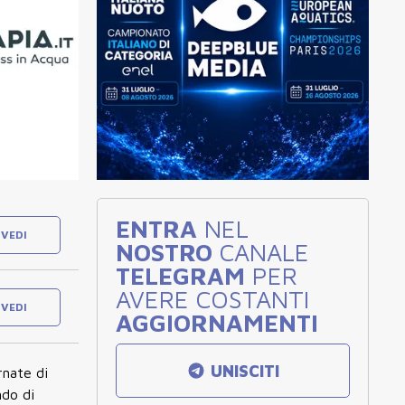
ENTRA
NEL
VEDI
NOSTRO
CANALE
TELEGRAM
PER
AVERE COSTANTI
VEDI
AGGIORNAMENTI
UNISCITI
rnate di
ndo di