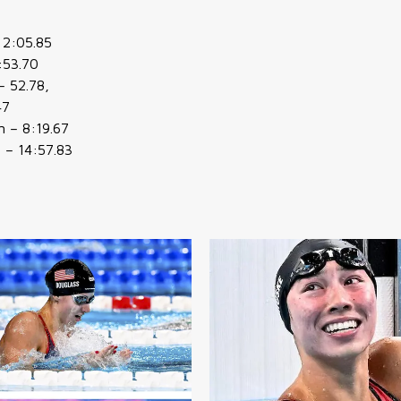
 2:05.85
:53.70
– 52.78,
47
n – 8:19.67
 – 14:57.83