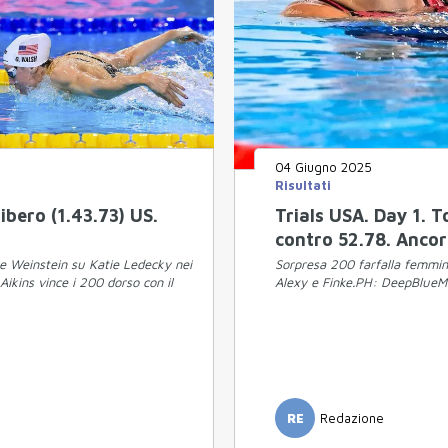
04 Giugno 2025
Risultati
ibero (1.43.73) US.
Trials USA. Day 1. 
contro 52.78. Ancor
re Weinstein su Katie Ledecky nei
Sorpresa 200 farfalla femminil
Aikins vince i 200 dorso con il
Alexy e Finke.PH: DeepBlueM
RE
Redazione