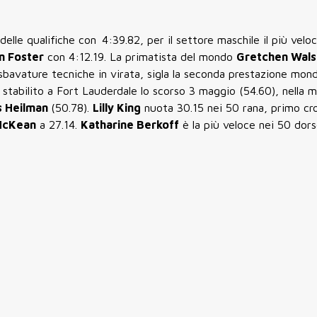
delle qualifiche con
4:39.82
, per il settore maschile il più velo
n Foster
con
4:12.19
. La primatista del mondo
Gretchen Wals
 sbavature tecniche in virata, sigla la seconda prestazione mond
do stabilito a Fort Lauderdale lo scorso 3 maggio (54.60), nella
 Heilman
(50.78).
Lilly King
nuota 30.15 nei 50 rana, primo cr
McKean
a 27.14.
Katharine Berkoff
è la più veloce nei 50 dor