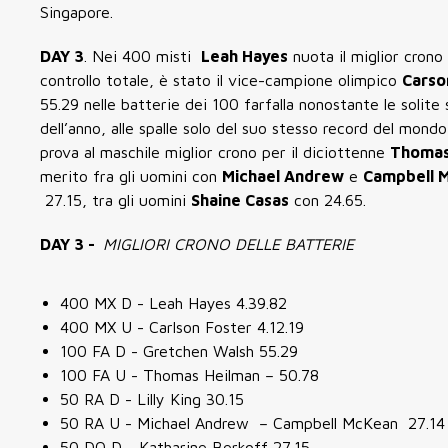
Singapore.
DAY 3
.
Nei 400 misti
Leah Hayes
nuota il miglior crono 
controllo totale, è stato il vice-campione olimpico
Carso
55.29 nelle batterie dei 100 farfalla nonostante le solite
dell’anno, alle spalle solo del suo stesso record del mon
prova al maschile miglior crono per il diciottenne
Thomas
merito fra gli uomini con
Michael Andrew
e
Campbell 
27.15, tra gli uomini
Shaine Casas
con 24.65.
DAY 3 -
MIGLIORI CRONO DELLE BATTERIE
400 MX D - Leah Hayes 4.39.82
400 MX U - Carlson Foster 4.12.19
100 FA D - Gretchen Walsh 55.29
100 FA U -
Thomas Heilman – 50.78
50 RA D - Lilly King 30.15
50 RA U - Michael Andrew
–
Campbell
McKean
27.14
50 DO D - Katharine Berkoff 27.15