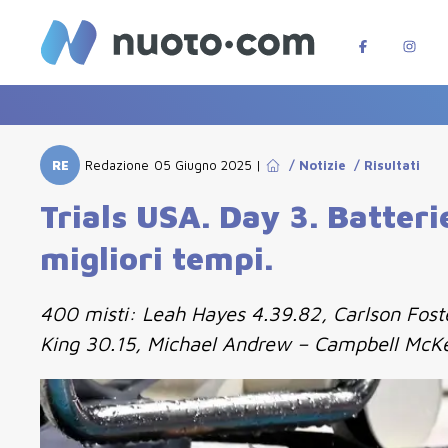
RE
Redazione
05 Giugno 2025
|
/
Notizie
/
Risultati
Trials USA. Day 3. Batteri
migliori tempi.
400 misti: Leah Hayes 4.39.82, Carlson Fost
King 30.15, Michael Andrew – Campbell McKe