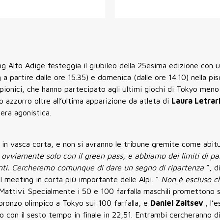
 Alto Adige festeggia il giubileo della 25esima edizione con u
 a partire dalle ore 15.35) e domenica (dalle ore 14.10) nella pi
mpionici, che hanno partecipato agli ultimi giochi di Tokyo meno
 azzurro oltre all’ultima apparizione da atleta di
Laura Letrar
era agonistica.
e in vasca corta, e non si avranno le tribune gremite come abitu
na ovviamente solo con il green pass, e abbiamo dei limiti di pa
esenti. Cercheremo comunque di dare un segno di ripartenza
”, d
l meeting in corta più importante delle Alpi. “
Non è escluso ch
 Mattivi. Specialmente i 50 e 100 farfalla maschili promettono sc
bronzo olimpico a Tokyo sui 100 farfalla, e
Daniel Zaitsev
, l’
o con il sesto tempo in finale in 22,51. Entrambi cercheranno di