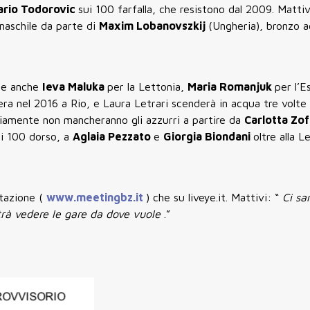
ario Todorovic
sui 100 farfalla, che resistono dal 2009. Matti
maschile da parte di
Maxim Lobanovszkij
(Ungheria), bronzo a
one anche
Ieva Maluka
per la Lettonia,
Maria Romanjuk
per l’E
zera nel 2016 a Rio, e Laura Letrari scenderà in acqua tre volte
vviamente non mancheranno gli azzurri a partire da
Carlotta Zo
ei 100 dorso, a
Aglaia Pezzato
e
Giorgia Biondani
oltre alla Le
stazione (
www.meetingbz.it
) che su liveye.it. Mattivi: “
Ci sa
rà vedere le gare da dove vuole
.”