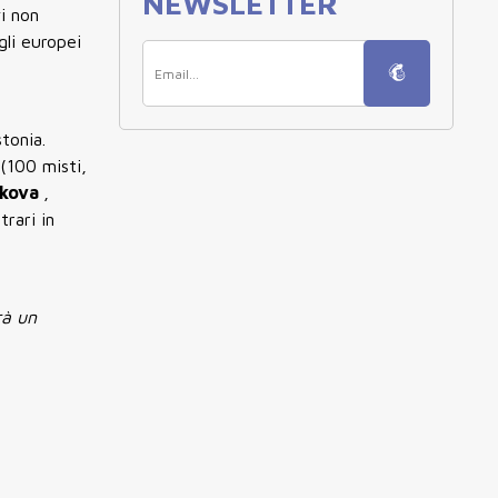
NEWSLETTER
vi non
gli europei
stonia.
 (100 misti,
fkova
,
trari in
rà un