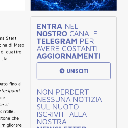
ENTRA
NEL
NOSTRO
CANALE
na Start
TELEGRAM
PER
scina di Maso
AVERE COSTANTI
 di quattro
AGGIORNAMENTI
i
, la
UNISCITI
ato fino al
NON PERDERTI
rtecipanti,
NESSUNA NOTIZIA
ice
e si
SUL NUOTO
intille,
ISCRIVITI ALLA
estone che
NOSTRA
 migliorare