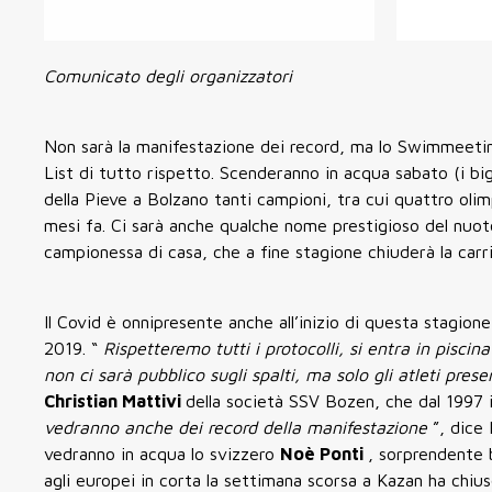
Comunicato degli organizzatori
Non sarà la manifestazione dei record, ma lo Swimmeeting
List di tutto rispetto. Scenderanno in acqua sabato (i big
della Pieve a Bolzano tanti campioni, tra cui quattro oli
mesi fa. Ci sarà anche qualche nome prestigioso del nuoto
campionessa di casa, che a fine stagione chiuderà la carri
Il Covid è onnipresente anche all’inizio di questa stagion
2019. “
Rispetteremo tutti i protocolli, si entra in pisci
non ci sarà pubblico sugli spalti, ma solo gli atleti pr
Christian Mattivi
della società SSV Bozen, che dal 1997 i
vedranno anche dei record della manifestazione
”, dice
vedranno in acqua lo svizzero
Noè Ponti
, sorprendente 
agli europei in corta la settimana scorsa a Kazan ha chius