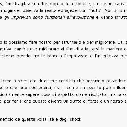
s, l’antifragilità si nutre proprio del disordine, cresce nel caos 
imuginare, osserva la realtà ed agisce con "fiuto". Non solo 
ma
gli imprevisti sono funzionali all’evoluzione
e vanno sfrutt
co lo possiamo fare nostro per sfruttarlo e per migliorare. Util
otiva, cambiare e migliorare al fine di adattarsi in maniera c
istema prende tra le braccia l'imprevisto e l'incertezza p
ciremo a smettere di essere convinti che possiamo prevedere
quello che può succederci, ma il come un evento può influenz
sicuramente sapere cosa ci aspetta come risultato, ma pos
i per far si che questo diventi un punto di forza e un nostro al
neficio da questa volatilità e dagli shock.