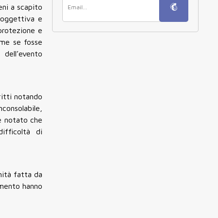
eni a scapito
soggettiva e
protezione e
ome se fosse
 dell’evento
ritti notando
nconsolabile,
 è notato che
ifficoltà di
nità fatta da
vimento hanno