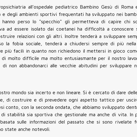
ropsichiatria all’ospedale pediatrico Bambino Gesù di Roma 
ola e degli ambienti sportivi frequentati ha sviluppato nei bamb
nto hanno perso lo "specchio" gli permetteva di capire chi
a ad essere isolato dai coetanei ha difficoltà a conoscere 
ruire relazioni con gli altri. Inoltre tenderà a sviluppare sem
 la fobia sociale, tenderà a chiudersi sempre di più nella
re più facili in quanto non richiedono il mettersi in gioco co
a di molto difficile ma molto entusiasmante per il nostro lavo
di non abbandonarci alle vecchie abitudini per sviluppare 
ostro mondo sia incerto e non lineare. Si è cercato di dare dell
ne, di costruire e di prevedere ogni aspetto tattico per usci
 resi conto, con la seconda ondata, che abbiamo sviluppato dent
ta di stabilità sia sportiva che gestionale ma anche di vita. In
asata sulle informazioni del passato che si sono rivelate fu
no state anche notevoli.