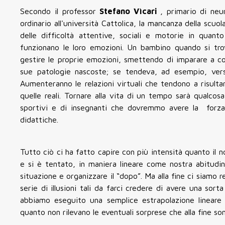
Secondo il professor
Stefano Vìcari
, primario di neu
ordinario all'università Cattolica, la mancanza della scu
delle difficoltà attentive, sociali e motorie in qua
funzionano le loro emozioni. Un bambino quando si trov
gestire le proprie emozioni, smettendo di imparare a cost
sue patologie nascoste; se tendeva, ad esempio, verso
Aumenteranno le relazioni virtuali che tendono a risulta
quelle reali. Tornare alla vita di un tempo sarà qualcos
sportivi e di insegnanti che dovremmo avere la forza 
didattiche.
Tutto ciò ci ha fatto capire con più intensità quanto il n
e si è tentato, in maniera lineare come nostra abitudi
situazione e organizzare il “dopo”. Ma alla fine ci siamo
serie di illusioni tali da farci credere di avere una sor
abbiamo eseguito una semplice estrapolazione lineare b
quanto non rilevano le eventuali sorprese che alla fine so