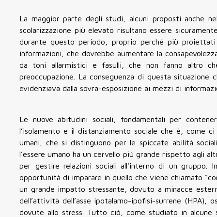
La maggior parte degli studi, alcuni proposti anche n
scolarizzazione più elevato risultano essere sicuramente 
durante questo periodo, proprio perché più proiettati
informazioni, che dovrebbe aumentare la consapevolezza,
da toni allarmistici e fasulli, che non fanno altro c
preoccupazione. La conseguenza di questa situazione ch
evidenziava dalla sovra-esposizione ai mezzi di informazi
Le nuove abitudini sociali, fondamentali per contenere
l’isolamento e il distanziamento sociale che è, come ci
umani, che si distinguono per le spiccate abilità socia
l’essere umano ha un cervello più grande rispetto agli al
per gestire relazioni sociali all'interno di un gruppo.
opportunità di imparare in quello che viene chiamato “con
un grande impatto stressante, dovuto a minacce esterne
dell’attività dell’asse ipotalamo-ipofisi-surrene (HPA),
dovute allo stress. Tutto ciò, come studiato in alcune s