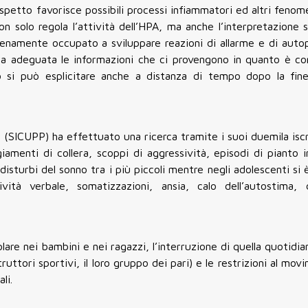
petto favorisce possibili processi infiammatori ed altri fenom
n solo regola l’attività dell’HPA, ma anche l’interpretazione 
pienamente occupato a sviluppare reazioni di allarme e di auto
era adeguata le informazioni che ci provengono in quanto è c
 si può esplicitare anche a distanza di tempo dopo la fine
che (SICUPP) ha effettuato una ricerca tramite i suoi duemila isc
amenti di collera, scoppi di aggressività, episodi di pianto i
disturbi del sonno tra i più piccoli mentre negli adolescenti si
vità verbale, somatizzazioni, ansia, calo dell’autostima, d
lare nei bambini e nei ragazzi, l’interruzione di quella quotidia
truttori sportivi, il loro gruppo dei pari) e le restrizioni al mo
li.