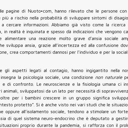
elle pagine di Nuoto•com, hanno rilevato che le persone con
più a rischio nella probabilità di sviluppare sintomi di disagi
 a cercare informazioni. Abbiamo già visto come la ricerca 
 in realtà è inquinata e spesso dà indicazioni che vengono ca
he alimentare una reazione molto grave d’ansia sociale amp
e sviluppa ansia, grazie all’incertezza ed alla confusione do
one, crea comportamenti dannosi per l’individuo e per la sociali
 gli aspetti legati al contagio, hanno ingigantito nella no
 insegna la psicologia sociale, una condizione
non naturale
p
li e di confronto. Le neuroscienze e la fisiologia umana ci i
tri animali, sviluppatosi da un lato per necessità di sopravvive
 Inoltre per i bambini crescere in un gruppo significa svilupp
testo protetto”. Si è anche visto nei vari studi che le situazi
 oppure all’isolamento sociale, tendono a stimolare un fort
 ossia di quel sistema neuro-endocrino che è deputato a gestir
ituazioni proprio durante la pandemia, si rafforza con il prol