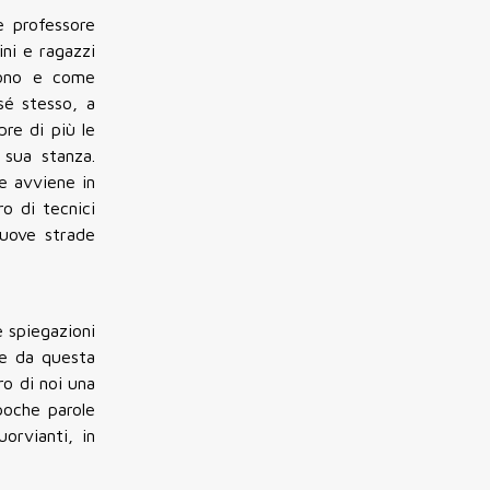
e professore
ini e ragazzi
 sono e come
sé stesso, a
pre di più le
 sua stanza.
me avviene in
ro di tecnici
nuove strade
e spiegazioni
re da questa
ro di noi una
 poche parole
orvianti, in