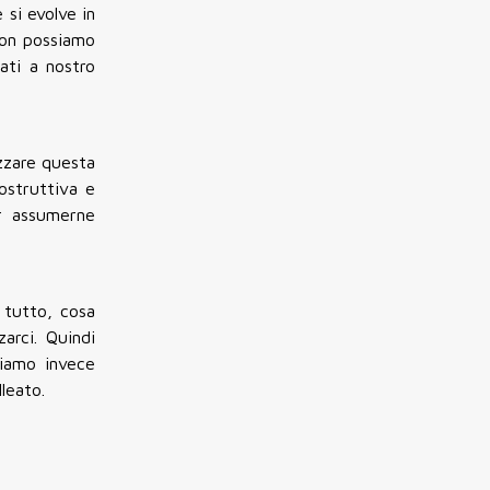
e si evolve in
non possiamo
ati a nostro
izzare questa
ostruttiva e
er assumerne
 tutto, cosa
arci. Quindi
siamo invece
leato.