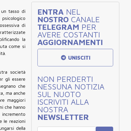
ENTRA
NEL
 un tasso di
NOSTRO
CANALE
o psicologico
TELEGRAM
PER
ossessiva di
ratterizzate
AVERE COSTANTI
lificando la
AGGIORNAMENTI
vuta come si
tà.
UNISCITI
stra società
NON PERDERTI
er gli essere
NESSUNA NOTIZIA
nsegnano che
SUL NUOTO
nza, ma anche
ISCRIVITI ALLA
are maggiori
oni che hanno
NOSTRA
e incremento
NEWSLETTER
e le reazioni
ungarsi della