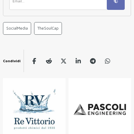
SocialMedia
TheSoulCap
Condividi