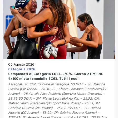
05 Agosto 2026
Categoria 2026
Campionati di Categoria ENEL. J/C/S. Giorno 2 PM. RIC
4x100 mista femminile SC63. Tutti i podi.
Assegnati 28 titoli tricolore di categoria. 50 DO F – SF: Martina
Biasioli (CN Torino) – 28.30; CF: Chiara Lamanna (Carabinieri/CC
Aniene) – 28.41; JF: Alice Paioletti (Sportiva Nuoto Grosseto) –
28.96 50 DO M – SM: Flavio Leoni (RN Aprilia) – 25.32; CM:
Matteo Venini (Carabinieri/In Sport Rane Rosse) – 25.53; JM:
Gabriele Di Scola (NC Milano) – 25.87. 100 FA F – SF: Helena
Musetti (CC Aniene) – 58.92; CF: Sabrina Ferrara (Unime) –
1'00"41; JF: Arianna Morini (Coopernuoto) – 1'01"82. 100 FA M –