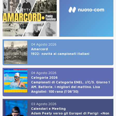
04 Agosto 2026
Amarcord
1922: novità ai campionati italiani
04 Agosto 2026
Categoria 2026
Campionati di Categoria ENEL. J/C/S. Giorno 1
AM. Batterie. I migliori del mattino. Lisa
Angiolini: 100 rana (1'06"30)
03 Agosto 2026
Calendari e Meeting
Adam Peaty verso gli Europei di Parigi: «Non