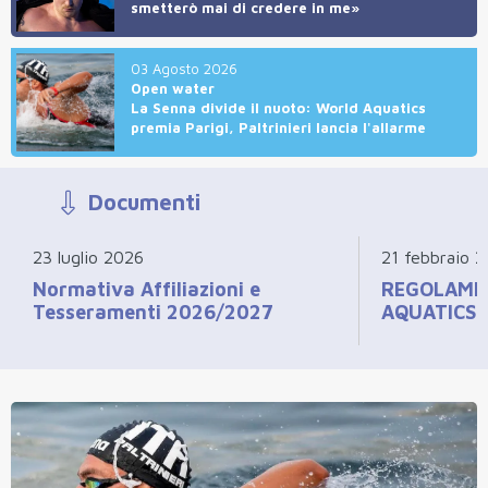
smetterò mai di credere in me»
03 Agosto 2026
Open water
La Senna divide il nuoto: World Aquatics
premia Parigi, Paltrinieri lancia l'allarme
Documenti
23 luglio 2026
21 febbraio 
Normativa Affiliazioni e
REGOLAME
Tesseramenti 2026/2027
AQUATICS 