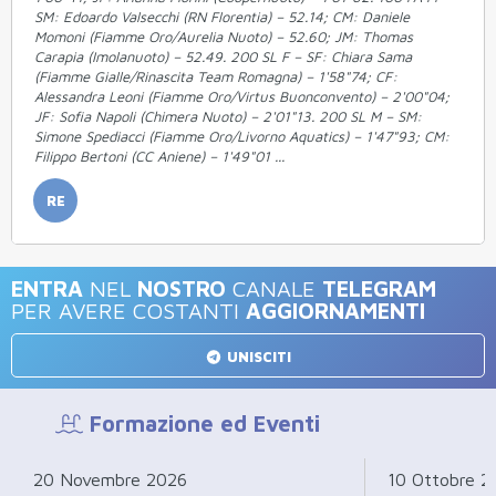
SM: Edoardo Valsecchi (RN Florentia) – 52.14; CM: Daniele
Momoni (Fiamme Oro/Aurelia Nuoto) – 52.60; JM: Thomas
Carapia (Imolanuoto) – 52.49. 200 SL F – SF: Chiara Sama
(Fiamme Gialle/Rinascita Team Romagna) – 1'58"74; CF:
Alessandra Leoni (Fiamme Oro/Virtus Buonconvento) – 2'00"04;
JF: Sofia Napoli (Chimera Nuoto) – 2'01"13. 200 SL M – SM:
Simone Spediacci (Fiamme Oro/Livorno Aquatics) – 1'47"93; CM:
Filippo Bertoni (CC Aniene) – 1'49"01 ...
RE
ENTRA
NEL
NOSTRO
CANALE
TELEGRAM
PER AVERE COSTANTI
AGGIORNAMENTI
UNISCITI
Formazione ed Eventi
20 Novembre 2026
10 Ottobre 2