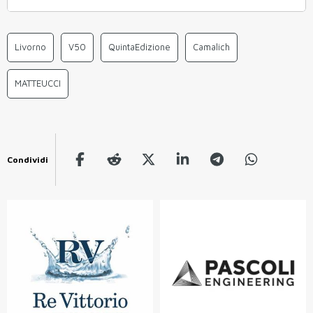
Livorno
V50
QuintaEdizione
Camalich
MATTEUCCI
Condividi