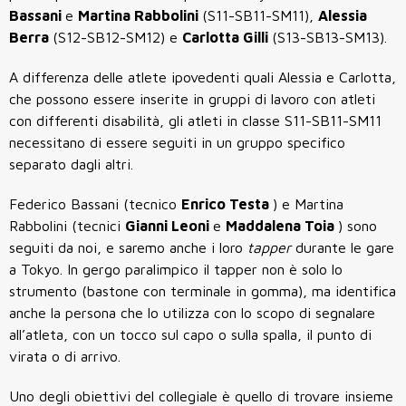
Bassani
e
Martina Rabbolini
(S11-SB11-SM11),
Alessia
Berra
(S12-SB12-SM12) e
Carlotta Gilli
(S13-SB13-SM13).
A differenza delle atlete ipovedenti quali Alessia e Carlotta,
che possono essere inserite in gruppi di lavoro con atleti
con differenti disabilità, gli atleti in classe S11-SB11-SM11
necessitano di essere seguiti in un gruppo specifico
separato dagli altri.
Federico Bassani (tecnico
Enrico Testa
) e Martina
Rabbolini (tecnici
Gianni Leoni
e
Maddalena Toia
) sono
seguiti da noi, e saremo anche i loro
tapper
durante le gare
a Tokyo. In gergo paralimpico il tapper non è solo lo
strumento (bastone con terminale in gomma), ma identifica
anche la persona che lo utilizza con lo scopo di segnalare
all’atleta, con un tocco sul capo o sulla spalla, il punto di
virata o di arrivo.
Uno degli obiettivi del collegiale è quello di trovare insieme