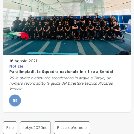
16 Agosto 2021
Notizie
Paralimpiadi, la Squadra nazionale in ritiro a Sendai
29 le atlete e atleti che scenderanno in acqua a Tokyo, un
numero record sotto la guida del Direttore tecnico Riccardo
Vernole
RE
Finp
tokyo2020ne
RiccardoVernole