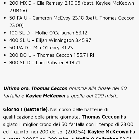
200 MX D - Ella Ramsay 2.10.05 (batt. Kaylee McKeown
2.08.58)
50 FA U - Cameron McEvoy 23.18 (batt. Thomas Ceccon
23.00)
100 SL D - Mollie O'Callaghan 53.12
400 SL U - Elijah Winnington 3.45.97
50 RA D - Mia O'Leary 31.23
200 DO U - Thomas Ceccon 1.55.71 RI
800 SL D - Lani Pallister 8.18.71
Ultima ora. Thomas Ceccon
rinuncia alla finale dei 50
farfalla e
Kaylee McKeown
a quella dei 200 misti..
Giorno 1 (Batterie).
Nel corso delle batterie di
qualificazione della prima giornata,
Thomas Ceccon
ha
siglato il miglior crono dei 50 farfalla con il tempo di 23.00
ed il quinto nei 200 dorso (2.00.54).
Kaylee McKeown
ha
nuotato 2.08.58 nei 200 mist e
Mollie 0'Callaghan
53.51