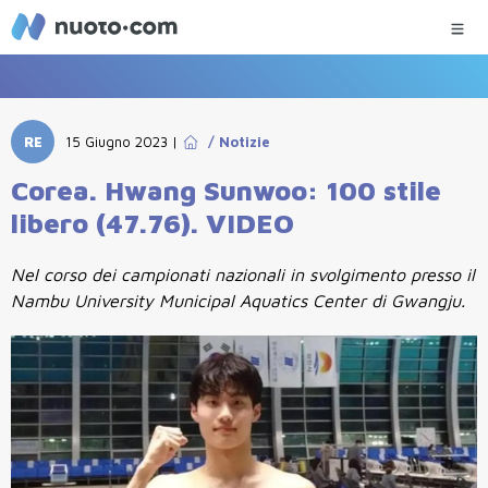
RE
15 Giugno 2023
|
/
Notizie
Corea. Hwang Sunwoo: 100 stile
libero (47.76). VIDEO
Nel corso dei campionati nazionali in svolgimento presso il
Nambu University Municipal Aquatics Center di Gwangju.