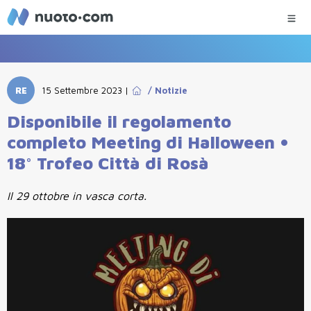
RE
15 Settembre 2023
|
/
Notizie
Disponibile il regolamento
completo Meeting di Halloween •
18° Trofeo Città di Rosà
Il 29 ottobre in vasca corta.