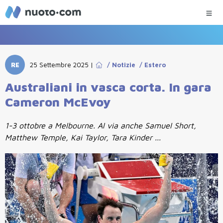
RE
25 Settembre 2025
|
/
Notizie
/
Estero
Australiani in vasca corta. In gara
Cameron McEvoy
1-3 ottobre a Melbourne. Al via anche Samuel Short,
Matthew Temple, Kai Taylor, Tara Kinder ...