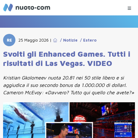
RE
25 Maggio 2026
|
/
Notizie
/
Estero
Svolti gli Enhanced Games. Tutti i
risultati di Las Vegas. VIDEO
Kristian Gkolomeev nuota 20.81 nei 50 stile libero e si
aggiudica il suo secondo bonus da 1.000.000 di dollarI.
Cameron McEvoy: «Davvero? Tutto qui quello che avete?»