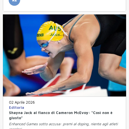
02 Aprile 2026
Editoria
Shayna Jack al fianco di Cameron McEvoy: “Così non è
giusto”
Enhanced Games sotto accusa: premi al doping, niente agli atleti
regolari