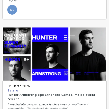
RE
04 Marzo 2026
Estero
Hunter Armstrong agli Enhanced Games, ma da atleta
“clean”
Il medagliato olimpico spiega la decisione con motivazioni
economiche: “Parteciperò da atleta pulito”.