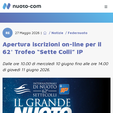
RE
27 Maggio 2026
|
/
Notizie
/
Federnuoto
Apertura iscrizioni on-line per il
62° Trofeo “Sette Colli” IP
Dalle ore 10.00 di mercoledì 10 giugno fino alle ore 14.00
di giovedì 11 giugno 2026.