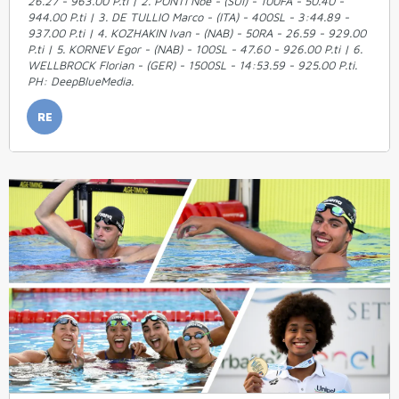
26.27 - 963.00 P.ti | 2. PONTI Noe - (SUI) - 100FA - 50.40 -
944.00 P.ti | 3. DE TULLIO Marco - (ITA) - 400SL - 3:44.89 -
937.00 P.ti | 4. KOZHAKIN Ivan - (NAB) - 50RA - 26.59 - 929.00
P.ti | 5. KORNEV Egor - (NAB) - 100SL - 47.60 - 926.00 P.ti | 6.
WELLBROCK Florian - (GER) - 1500SL - 14:53.59 - 925.00 P.ti.
PH: DeepBlueMedia.
RE