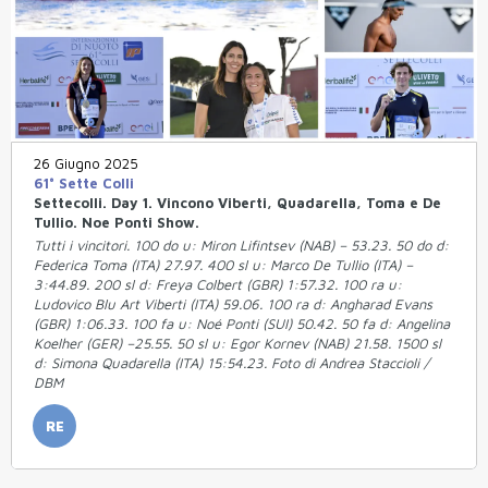
26 Giugno 2025
61° Sette Colli
Settecolli. Day 1. Vincono Viberti, Quadarella, Toma e De
Tullio. Noe Ponti Show.
Tutti i vincitori. 100 do u: Miron Lifintsev (NAB) – 53.23. 50 do d:
Federica Toma (ITA) 27.97. 400 sl u: Marco De Tullio (ITA) –
3:44.89. 200 sl d: Freya Colbert (GBR) 1:57.32. 100 ra u:
Ludovico Blu Art Viberti (ITA) 59.06. 100 ra d: Angharad Evans
(GBR) 1:06.33. 100 fa u: Noé Ponti (SUI) 50.42. 50 fa d: Angelina
Koelher (GER) –25.55. 50 sl u: Egor Kornev (NAB) 21.58. 1500 sl
d: Simona Quadarella (ITA) 15:54.23. Foto di Andrea Staccioli /
DBM
RE