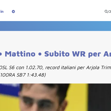
C
 • Mattino • Subito WR per A
SL S6 con 1.02.70, record italiani per Arjola Tri
(100RA SB7 1:43.48)