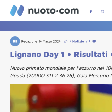
RE
Redazione
14 Marzo 2024
|
/
Notizie
/
FINP
Lignano Day 1 • Risultati
Nuovo primato mondiale per l'azzurro nei 100
Gouda (200DO S11 2.36.26), Gaia Mercurio 