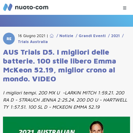
16 Giugno 2021
|
/
Notizie
/
Grandi Eventi
/
2021
/
RE
Trials Australia
AUS Trials D5. I migliori delle
batterie. 100 stile libero Emma
McKeon 52.19, miglior crono al
mondo. VIDEO
I migliori tempi. 200 MX U -LARKIN MITCH 1:59.21. 200
RA D - STRAUCH JENNA 2:25.24. 200 DO U - HARTWELL
TY 1:57.51. 100 SL D - MCKEON EMMA 52.19