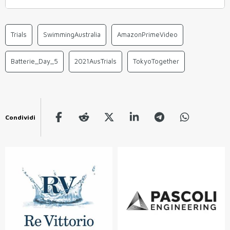
Trials
SwimmingAustralia
AmazonPrimeVideo
Batterie_Day_5
2021AusTrials
TokyoTogether
Condividi