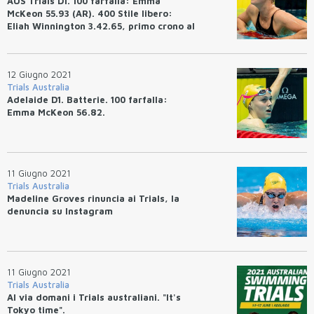
AUS Trials D1. 100 farfalla: Emma
McKeon 55.93 (AR). 400 Stile libero:
Eliah Winnington 3.42.65, primo crono al
mondo, Mark Horton fuori dai Giochi.
(Video)
12 Giugno 2021
Trials Australia
Adelaide D1. Batterie. 100 farfalla:
Emma McKeon 56.82.
11 Giugno 2021
Trials Australia
Madeline Groves rinuncia ai Trials, la
denuncia su Instagram
11 Giugno 2021
Trials Australia
Al via domani i Trials australiani. "It's
Tokyo time".