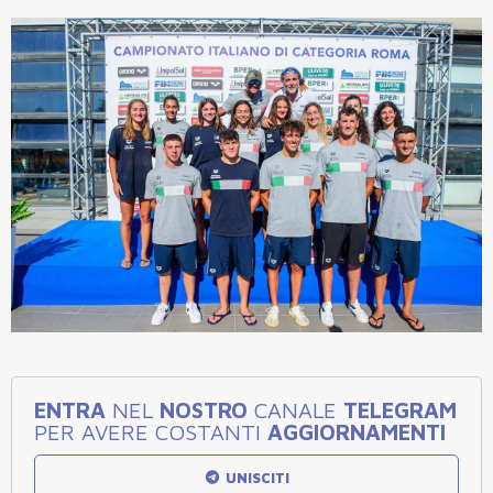
ENTRA
NEL
NOSTRO
CANALE
TELEGRAM
PER AVERE COSTANTI
AGGIORNAMENTI
UNISCITI