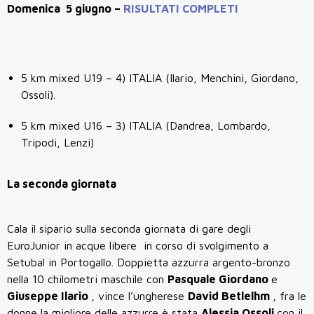
Domenica 5 giugno –
RISULTATI COMPLETI
5 km mixed U19 – 4) ITALIA (Ilario, Menchini, Giordano,
Ossoli).
5 km mixed U16 – 3) ITALIA (Dandrea, Lombardo,
Tripodi, Lenzi)
La seconda giornata
Cala il sipario sulla seconda giornata di gare degli
EuroJunior in acque libere in corso di svolgimento a
Setubal in Portogallo. Doppietta azzurra argento-bronzo
nella 10 chilometri maschile con
Pasquale Giordano
e
Giuseppe Ilario
, vince l’ungherese
David Betlelhm
, fra le
donne la migliore delle azzurre è stata
Alessia Ossoli
con il