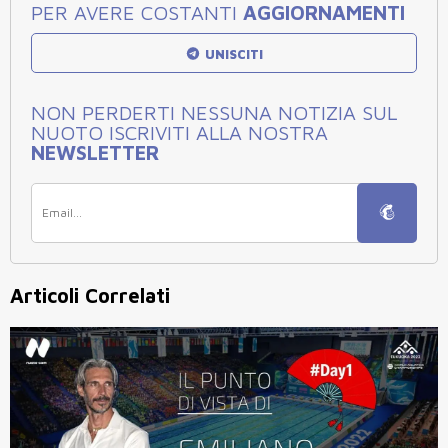
PER AVERE COSTANTI
AGGIORNAMENTI
UNISCITI
NON PERDERTI NESSUNA NOTIZIA SUL
NUOTO ISCRIVITI ALLA NOSTRA
NEWSLETTER
Articoli Correlati