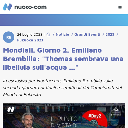
24 Luglio 2023
|
/
Notizie
/
Grandi Eventi
/
2023
/
RE
Fukuoka 2023
Mondiali. Giorno 2. Emiliano
Brembilla: "Thomas sembrava una
libellula sull'acqua ..."
In esclusiva per Nuoto•com, Emiliano Brembilla sulla
seconda giornata di finali e semifinali dei Campionati del
Mondo di Fukuoka