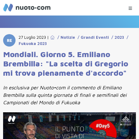
27 Luglio 2023
|
/
Notizie
/
Grandi Eventi
/
2023
/
RE
Fukuoka 2023
Mondiali. Giorno 5. Emiliano
Brembilla: "La scelta di Gregorio
mi trova pienamente d'accordo"
In esclusiva per Nuoto•com il commento di Emiliano
Brembilla sulla quinta giornata di finali e semifinali dei
Campionati del Mondo di Fukuoka