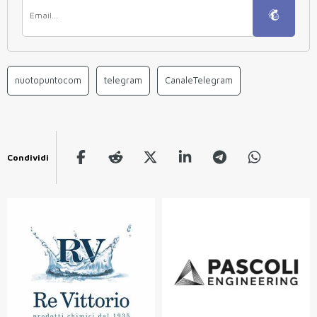
nuotopuntocom
telegram
CanaleTelegram
Condividi