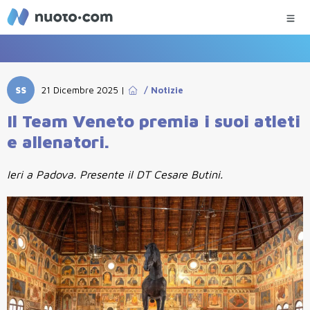
SS
21 Dicembre 2025
|
/
Notizie
Il Team Veneto premia i suoi atleti
e allenatori.
Ieri a Padova. Presente il DT Cesare Butini.