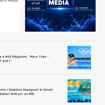
ta a NSS Magazine. "More Than -
f and I"
emia i Dolphins impegnati ai Giochi
dollari AUD per un WR.