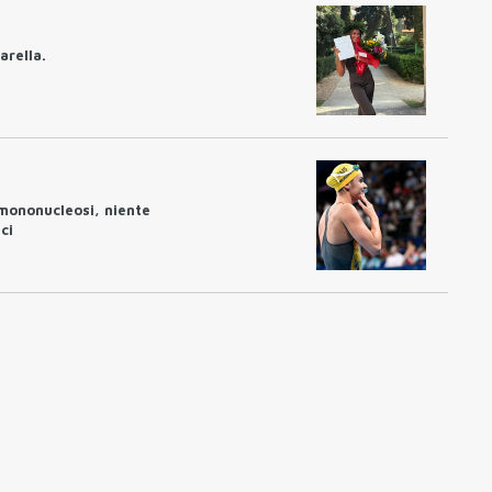
rella.
mononucleosi, niente
ci