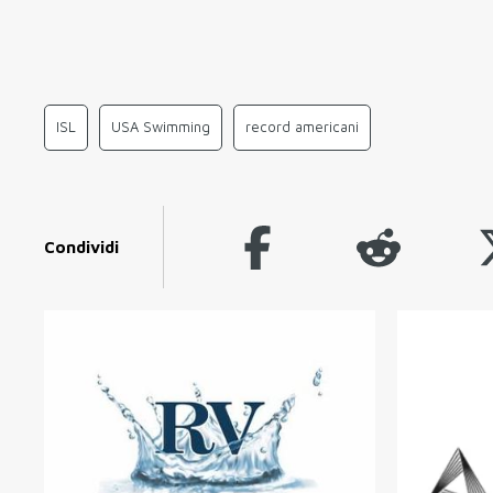
ISL
USA Swimming
record americani
Condividi