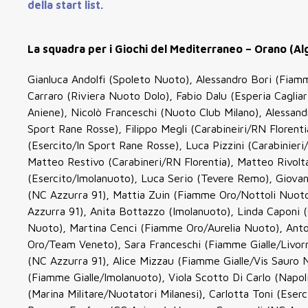
della start list.
La squadra per i Giochi del Mediterraneo – Orano (Alger
Gianluca Andolfi (Spoleto Nuoto), Alessandro Bori (Fiam
Carraro (Riviera Nuoto Dolo), Fabio Dalu (Esperia Caglia
Aniene), Nicolò Franceschi (Nuoto Club Milano), Alessan
Sport Rane Rosse), Filippo Megli (Carabineiri/RN Floren
(Esercito/In Sport Rane Rosse), Luca Pizzini (Carabinieri
Matteo Restivo (Carabineri/RN Florentia), Matteo Rivolt
(Esercito/Imolanuoto), Luca Serio (Tevere Remo), Giovan
(NC Azzurra 91), Mattia Zuin (Fiamme Oro/Nottoli Nuoto)
Azzurra 91), Anita Bottazzo (Imolanuoto), Linda Caponi 
Nuoto), Martina Cenci (Fiamme Oro/Aurelia Nuoto), Anto
Oro/Team Veneto), Sara Franceschi (Fiamme Gialle/Livor
(NC Azzurra 91), Alice Mizzau (Fiamme Gialle/Vis Sauro N
(Fiamme Gialle/Imolanuoto), Viola Scotto Di Carlo (Napo
(Marina Militare/Nuotatori Milanesi), Carlotta Toni (Eser