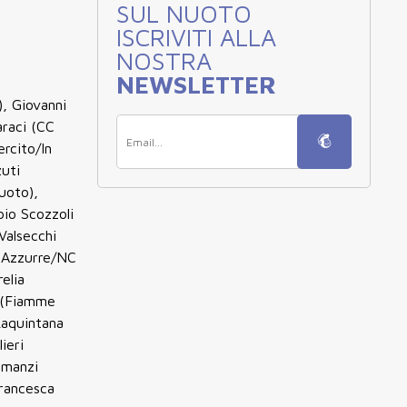
SUL NUOTO
ISCRIVITI ALLA
NOSTRA
NEWSLETTER
, Giovanni
araci (CC
rcito/In
uti
uoto),
io Scozzoli
Valsecchi
e Azzurre/NC
elia
o (Fiamme
Laquintana
ieri
amanzi
Francesca