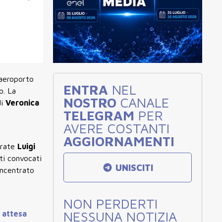
n aeroporto
ENTRA
NEL
o. La
NOSTRO
CANALE
di
Veronica
TELEGRAM
PER
AVERE COSTANTI
AGGIORNAMENTI
arate
Luigi
ti convocati
UNISCITI
oncentrato
NON PERDERTI
NESSUNA NOTIZIA
n attesa