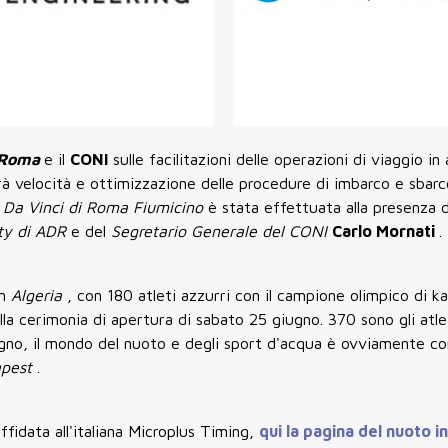
i Roma
e il
CONI
sulle facilitazioni delle operazioni di viaggio i
irà velocità e ottimizzazione delle procedure di imbarco e sbarc
 Da Vinci di Roma Fiumicino
è stata effettuata alla presenza 
ity di ADR
e del
Segretario Generale del CONI
Carlo Mornati
.
in
Algeria
, con 180 atleti azzurri con il campione olimpico di k
lla cerimonia di apertura di sabato 25 giugno. 370 sono gli atle
ugno, il mondo del nuoto e degli sport d'acqua è ovviamente c
apest
.
ffidata all'italiana Microplus Timing,
qui la pagina del nuoto i