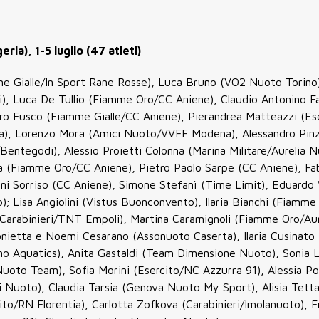
ia), 1-5 luglio (47 atleti)
me Gialle/In Sport Rane Rosse), Luca Bruno (VO2 Nuoto Torino)
ri), Luca De Tullio (Fiamme Oro/CC Aniene), Claudio Antonino F
dro Fusco (Fiamme Gialle/CC Aniene), Pierandrea Matteazzi (Ese
tia), Lorenzo Mora (Amici Nuoto/VVFF Modena), Alessandro Pinz
/Bentegodi), Alessio Proietti Colonna (Marina Militare/Aurelia N
a (Fiamme Oro/CC Aniene), Pietro Paolo Sarpe (CC Aniene), Fab
ni Sorriso (CC Aniene), Simone Stefanì (Time Limit), Eduardo 
; Lisa Angiolini (Vistus Buonconvento), Ilaria Bianchi (Fiamm
(Carabinieri/TNT Empoli), Martina Caramignoli (Fiamme Oro/Aur
nietta e Noemi Cesarano (Assonuoto Caserta), Ilaria Cusinat
no Aquatics), Anita Gastaldi (Team Dimensione Nuoto), Sonia 
uoto Team), Sofia Morini (Esercito/NC Azzurra 91), Alessia Pol
li Nuoto), Claudia Tarsia (Genova Nuoto My Sport), Alisia Tett
cito/RN Florentia), Carlotta Zofkova (Carabinieri/Imolanuoto), 