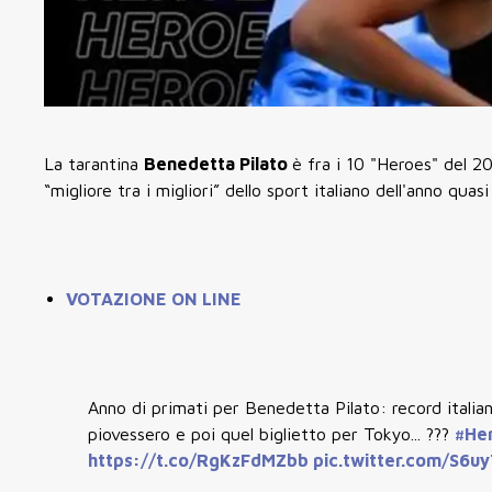
La tarantina
Benedetta Pilato
è fra i 10 "Heroes" del 2
“migliore tra i migliori” dello sport italiano dell'anno quas
VOTAZIONE ON LINE
Anno di primati per Benedetta Pilato: record italian
piovessero e poi quel biglietto per Tokyo... ???
#He
https://t.co/RgKzFdMZbb
pic.twitter.com/S6u