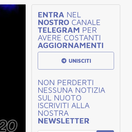
ENTRA
NEL
NOSTRO
CANALE
TELEGRAM
PER
AVERE COSTANTI
AGGIORNAMENTI
UNISCITI
NON PERDERTI
NESSUNA NOTIZIA
SUL NUOTO
ISCRIVITI ALLA
NOSTRA
NEWSLETTER