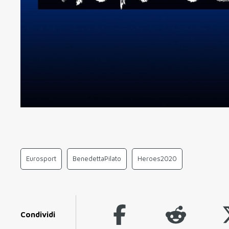
Eurosport
BenedettaPilato
Heroes2020
Condividi