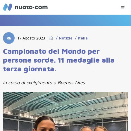
RE
17 Agosto 2023
|
/
Notizie
/
Italia
Campionato del Mondo per
persone sorde. 11 medaglie alla
terza giornata.
In corso di svolgimento a Buenos Aires.