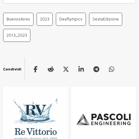
BuenosAires
2023
Deaflympics
SestaEdizione
2013_2023
Condividi