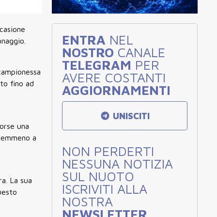
ccasione
ENTRA
NEL
onaggio.
NOSTRO
CANALE
TELEGRAM
PER
 campionessa
AVERE COSTANTI
to fino ad
AGGIORNAMENTI
UNISCITI
Forse una
 nemmeno a
NON PERDERTI
NESSUNA NOTIZIA
SUL NUOTO
ra. La sua
ISCRIVITI ALLA
uesto
NOSTRA
NEWSLETTER