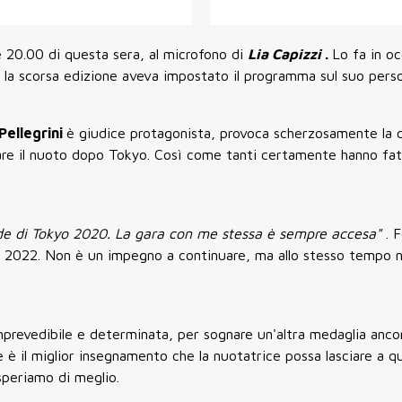
le 20.00 di questa sera, al microfono di
Lia Capizzi
.
Lo fa in o
ià la scorsa edizione aveva impostato il programma sul suo pers
Pellegrini
è giudice protagonista, provoca scherzosamente la
nare il nuoto dopo Tokyo. Così come tanti certamente hanno fat
ade di Tokyo 2020. La gara con me stessa è sempre accesa"
. 
ma 2022. Non è un impegno a continuare, ma allo stesso tempo
mprevedibile e determinata, per sognare un'altra medaglia anco
e è il miglior insegnamento che la nuotatrice possa lasciare a q
speriamo di meglio.