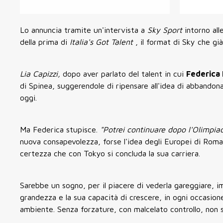
Lo annuncia tramite un'intervista a
Sky Sport
intorno al
della prima di
Italia's Got Talent
, il format di Sky che g
Lia Capizzi,
dopo aver parlato del talent in cui
Federica 
di Spinea, suggerendole di ripensare all'idea di abbando
oggi.
Ma Federica stupisce.
"Potrei continuare dopo l'Olimpi
nuova consapevolezza, forse l'idea degli Europei di Ro
certezza che con Tokyo si concluda la sua carriera.
Sarebbe un sogno, per il piacere di vederla gareggiare, i
grandezza e la sua capacità di crescere, in ogni occasion
ambiente. Senza forzature, con malcelato controllo, non 