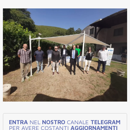
ENTRA
NEL
NOSTRO
CANALE
TELEGRAM
PER AVERE COSTANTI
AGGIORNAMENTI