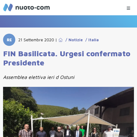
RE
21 Settembre 2020
|
/
Notizie
/
Italia
FIN Basilicata. Urgesi confermato
Presidente
Assemblea elettiva ieri d Ostuni