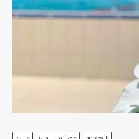
piscine
Opportunitàdilavoro
Nuoto•work