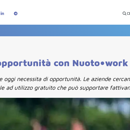
C
 opportunità con Nuoto•work
 oggi necessita di opportunità. Le aziende cercano
e ad utilizzo gratuito che può supportare fattivame