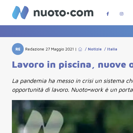
RE
Redazione
27 Maggio 2021
|
/
Notizie
/
Italia
Lavoro in piscina, nuove
La pandemia ha messo in crisi un sistema che
opportunità di lavoro. Nuoto•work è un portal