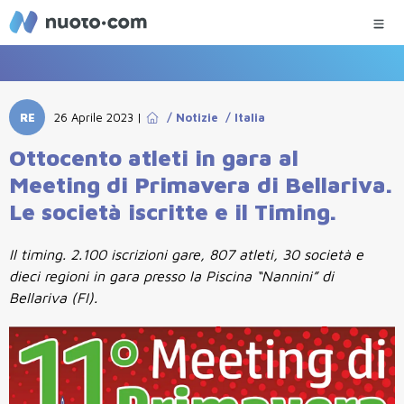
RE
26 Aprile 2023
|
/
Notizie
/
Italia
Ottocento atleti in gara al
Meeting di Primavera di Bellariva.
Le società iscritte e il Timing.
Il timing. 2.100 iscrizioni gare, 807 atleti, 30 società e
dieci regioni in gara presso la Piscina “Nannini” di
Bellariva (FI).