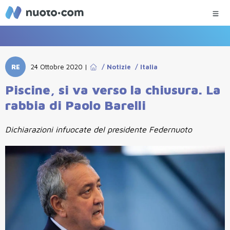
RE
24 Ottobre 2020
|
/
Notizie
/
Italia
Piscine, si va verso la chiusura. La
rabbia di Paolo Barelli
Dichiarazioni infuocate del presidente Federnuoto