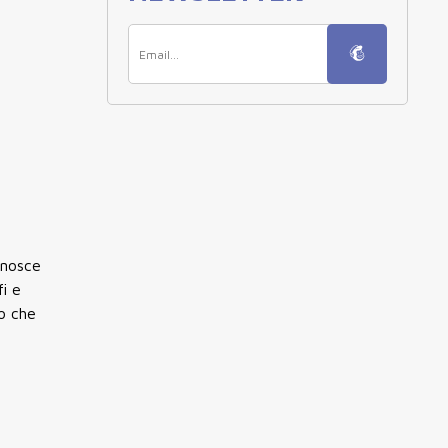
onosce
i e
so che