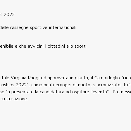
el 2022.
delle rassegne sportive internazionali.
nibile e che avvicini i cittadini allo sport.
ale Virginia Raggi ed approvata in giunta, il Campidoglio "ric
nships 2022", campionati europei di nuoto, sincronizzato, tuff
esse "a presentare la candidatura ad ospitare l'evento". Premes
trutturazione.