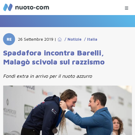
RE
26 Settembre 2019
|
/
Notizie
/
Italia
Spadafora incontra Barelli,
Malagò scivola sul razzismo
Fondi extra in arrivo per il nuoto azzurro