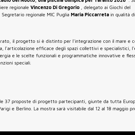
tadio del Nuoto, una piscina olimpica per Taranto 2026
”. 
gliere regionale
Vincenzo Di Gregorio
, delegato ai Giochi del
il Segretario regionale MIC Puglia
Maria Piccarreta
in qualità d
ato, il progetto si è distinto per l'integrazione con il mare e co
 l'articolazione efficace degli spazi collettivi e specialistici, l
energia e le scelte funzionali e programmatiche innovative e flessi
nzioni speciali.
le 37 proposte di progetto partecipanti, giunte da tutta Europ
arigi e Berlino. La mostra sarà visitabile dal 12 al 18 maggio pre