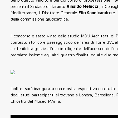
del progetto vincitore del Concorso di progettazione “
S
presenti il Sindaco di Taranto
Rinaldo Melucci
, il Consi
Mediterraneo, il Direttore Generale
Elio Sannicandro
e 
della commissione giudicatrice.
Il concorso è stato vinto dallo studio MDU Architetti di Pr
contesto storico e paesaggistico dell'area di Torre d'Ayala,
sostenibilità grazie all'uso intelligente dell'acqua e dell'
premiato insieme agli altri quattro finalisti ed alle due me
Inoltre, sarà inaugurata una mostra espositiva con tutte 
degli studi partecipanti si trovano a Londra, Barcellona, P
Chiostro del Museo MArTa.