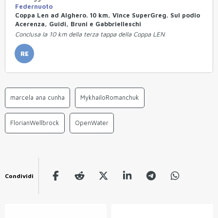
Federnuoto
Coppa Len ad Alghero. 10 km, Vince SuperGreg. Sul podio
Acerenza, Guidi, Bruni e Gabbrielleschi
Conclusa la 10 km della terza tappa della Coppa LEN
RE
marcela ana cunha
MykhailoRomanchuk
FlorianWellbrock
OpenWater
Condividi