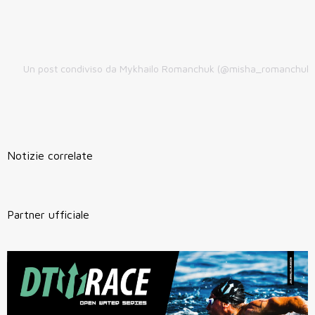
Un post condiviso da Mykhailo Romanchuk (@misha_romanchuk)
Notizie correlate
Partner ufficiale