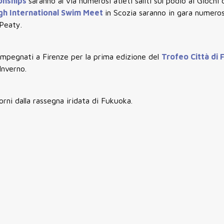
onships
saranno al via numerosi atleti saliti sul podio ai Giochi
gh International Swim Meet
in Scozia saranno in gara numerosi
Peaty.
 impegnati a Firenze per la prima edizione del
Trofeo Città di 
Inverno.
rni dalla rassegna iridata di Fukuoka.