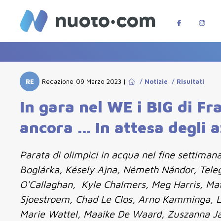
RE
Redazione
09 Marzo 2023
|
/
Notizie
/
Risultati
In gara nel WE i BIG di Fr
ancora ... In attesa degli 
Parata di olimpici in acqua nel fine settiman
Boglárka, Késely Ajna, Németh Nándor, Teleg
O'Callaghan, Kyle Chalmers, Meg Harris, Ma
Sjoestroem, Chad Le Clos, Arno Kamminga, L
Marie Wattel, Maaike De Waard, Zuszanna Ja