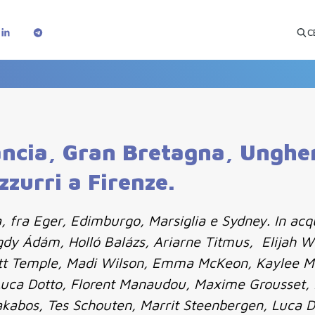
C
ancia, Gran Bretagna, Ungher
azzurri a Firenze.
a, fra Eger, Edimburgo, Marsiglia e Sydney. In acq
dy Ádám, Holló Balázs, Ariarne Titmus, Elijah Win
tt Temple, Madi Wilson, Emma McKeon, Kaylee Mc
uca Dotto, Florent Manaudou, Maxime Grousset, M
kabos, Tes Schouten, Marrit Steenbergen, Luca D