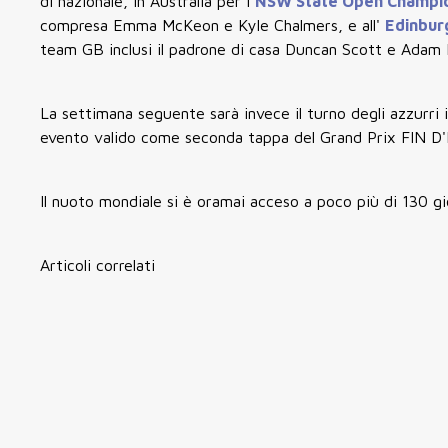
di nazionale, in Australia per i
NSW State Open Champi
compresa Emma McKeon e Kyle Chalmers, e all'
Edinbur
team GB inclusi il padrone di casa Duncan Scott e Adam 
La settimana seguente sarà invece il turno degli azzurri
evento valido come seconda tappa del Grand Prix FIN D'
Il nuoto mondiale si è oramai acceso a poco più di 130 gio
Articoli correlati