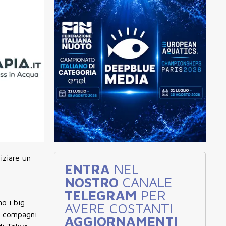
iziare un
ENTRA
NEL
NOSTRO
CANALE
TELEGRAM
PER
no i big
AVERE COSTANTI
i compagni
AGGIORNAMENTI