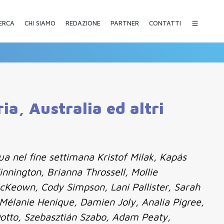
CHI SIAMO
REDAZIONE
PARTNER
CONTATTI
ERCA
ia, Australia ed altri
ua nel fine settimana Kristof Milak, Kapás
nington, Brianna Throssell, Mollie
Keown, Cody Simpson, Lani Pallister, Sarah
élanie Henique, Damien Joly, Analia Pigree,
otto, Szebasztián Szabo, Adam Peaty,