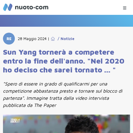
RE
28 Maggio 2024
|
/
Notizie
Sun Yang tornerà a competere
entro la fine dell'anno. "Nel 2020
ho deciso che sarei tornato ... "
"Spero di essere in grado di qualificarmi per una
competizione abbastanza presto e tornare sul blocco di
partenza". Immagine tratta dalla video intervista
pubblicata da The Paper