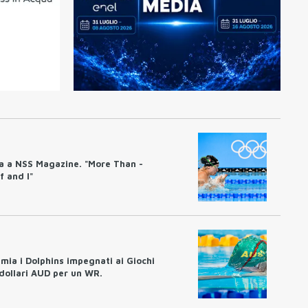
ta a NSS Magazine. "More Than -
f and I"
emia i Dolphins impegnati ai Giochi
dollari AUD per un WR.