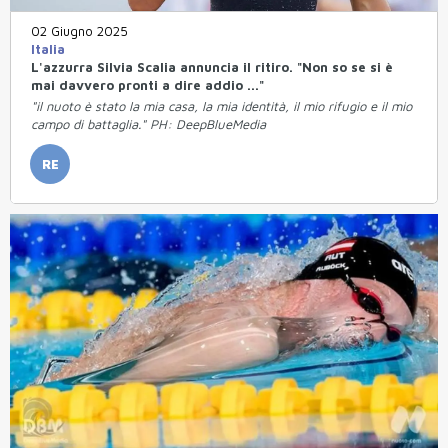
02 Giugno 2025
Italia
L'azzurra Silvia Scalia annuncia il ritiro. "Non so se si è
mai davvero pronti a dire addio ..."
"il nuoto è stato la mia casa, la mia identità, il mio rifugio e il mio
campo di battaglia." PH: DeepBlueMedia
RE