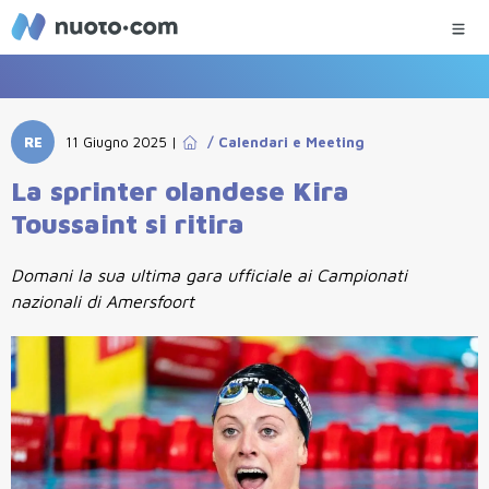
RE
11 Giugno 2025
|
/
Calendari e Meeting
La sprinter olandese Kira
Toussaint si ritira
Domani la sua ultima gara ufficiale ai Campionati
nazionali di Amersfoort